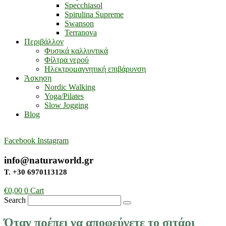
Specchiasol
Spirulina Supreme
Swanson
Terranova
Περιβάλλον
Φυσικά καλλυντικά
Φίλτρα νερού
Ηλεκτρομαγνητική επιβάρυνση
Άσκηση
Nordic Walking
Yoga/Pilates
Slow Jogging
Blog
Facebook
Instagram
info@naturaworld.gr
Τ. +30 6970113128
€
0,00
0
Cart
Search
Όταν πρέπει να αποφεύγετε το σιτάρι