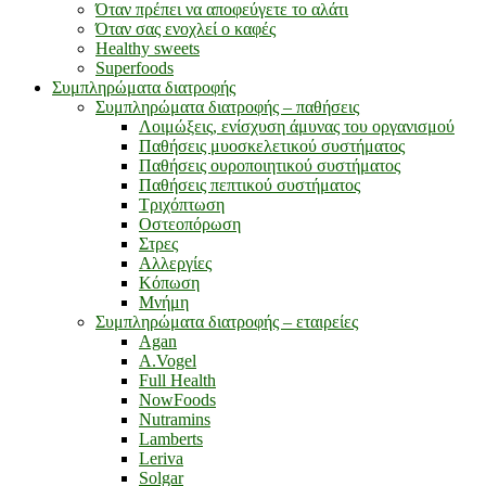
Όταν πρέπει να αποφεύγετε το αλάτι
Όταν σας ενοχλεί ο καφές
Healthy sweets
Superfoods
Συμπληρώματα διατροφής
Συμπληρώματα διατροφής – παθήσεις
Λοιμώξεις, ενίσχυση άμυνας του οργανισμού
Παθήσεις μυοσκελετικού συστήματος
Παθήσεις ουροποιητικού συστήματος
Παθήσεις πεπτικού συστήματος
Τριχόπτωση
Οστεοπόρωση
Στρες
Αλλεργίες
Κόπωση
Μνήμη
Συμπληρώματα διατροφής – εταιρείες
Agan
A.Vogel
Full Health
NowFoods
Nutramins
Lamberts
Leriva
Solgar