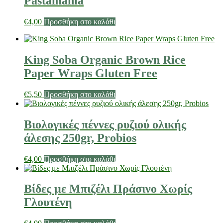
Pastamania
€
4,00
Προσθήκη στο καλάθι
King Soba Organic Brown Rice
Paper Wraps Gluten Free
€
5,50
Προσθήκη στο καλάθι
Βιολογικές πέννες ρυζιού ολικής
άλεσης 250gr, Probios
€
4,00
Προσθήκη στο καλάθι
Βίδες με Μπιζέλι Πράσινο Χωρίς
Γλουτένη