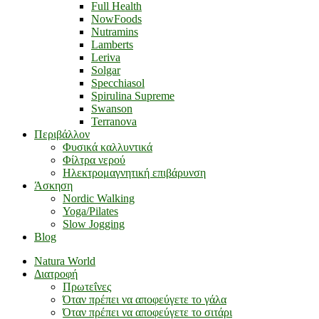
Full Health
NowFoods
Nutramins
Lamberts
Leriva
Solgar
Specchiasol
Spirulina Supreme
Swanson
Terranova
Περιβάλλον
Φυσικά καλλυντικά
Φίλτρα νερού
Ηλεκτρομαγνητική επιβάρυνση
Άσκηση
Nordic Walking
Yoga/Pilates
Slow Jogging
Blog
Natura World
Διατροφή
Πρωτεΐνες
Όταν πρέπει να αποφεύγετε το γάλα
Όταν πρέπει να αποφεύγετε το σιτάρι