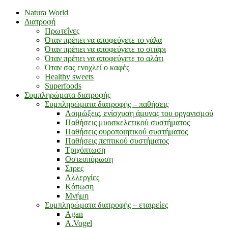
Natura World
Διατροφή
Πρωτεΐνες
Όταν πρέπει να αποφεύγετε το γάλα
Όταν πρέπει να αποφεύγετε το σιτάρι
Όταν πρέπει να αποφεύγετε το αλάτι
Όταν σας ενοχλεί ο καφές
Healthy sweets
Superfoods
Συμπληρώματα διατροφής
Συμπληρώματα διατροφής – παθήσεις
Λοιμώξεις, ενίσχυση άμυνας του οργανισμού
Παθήσεις μυοσκελετικού συστήματος
Παθήσεις ουροποιητικού συστήματος
Παθήσεις πεπτικού συστήματος
Τριχόπτωση
Οστεοπόρωση
Στρες
Αλλεργίες
Κόπωση
Μνήμη
Συμπληρώματα διατροφής – εταιρείες
Agan
A.Vogel