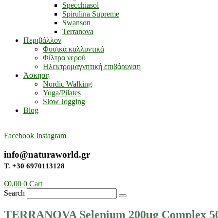
Specchiasol
Spirulina Supreme
Swanson
Terranova
Περιβάλλον
Φυσικά καλλυντικά
Φίλτρα νερού
Ηλεκτρομαγνητική επιβάρυνση
Άσκηση
Nordic Walking
Yoga/Pilates
Slow Jogging
Blog
Facebook
Instagram
info@naturaworld.gr
Τ. +30 6970113128
€
0,00
0
Cart
Search
TERRANOVA Selenium 200μg Complex 50