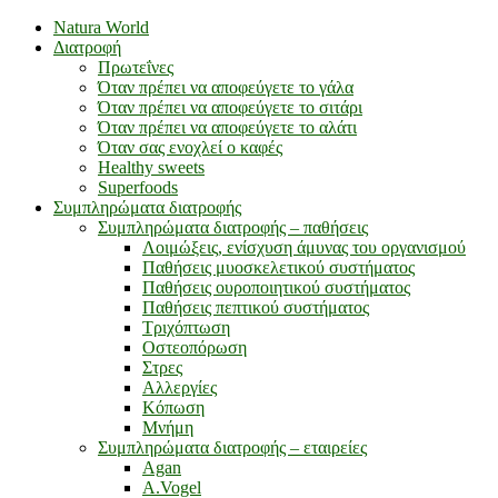
Natura World
Διατροφή
Πρωτεΐνες
Όταν πρέπει να αποφεύγετε το γάλα
Όταν πρέπει να αποφεύγετε το σιτάρι
Όταν πρέπει να αποφεύγετε το αλάτι
Όταν σας ενοχλεί ο καφές
Healthy sweets
Superfoods
Συμπληρώματα διατροφής
Συμπληρώματα διατροφής – παθήσεις
Λοιμώξεις, ενίσχυση άμυνας του οργανισμού
Παθήσεις μυοσκελετικού συστήματος
Παθήσεις ουροποιητικού συστήματος
Παθήσεις πεπτικού συστήματος
Τριχόπτωση
Οστεοπόρωση
Στρες
Αλλεργίες
Κόπωση
Μνήμη
Συμπληρώματα διατροφής – εταιρείες
Agan
A.Vogel