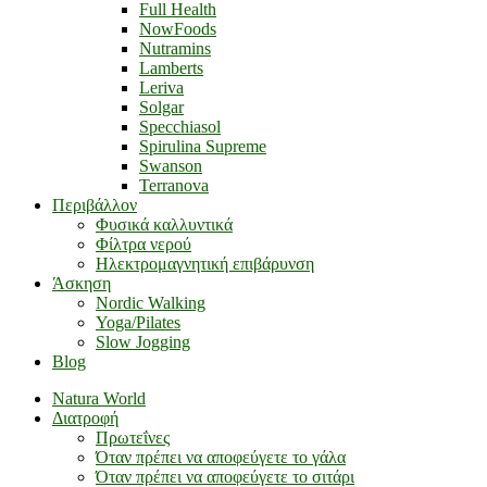
Full Health
NowFoods
Nutramins
Lamberts
Leriva
Solgar
Specchiasol
Spirulina Supreme
Swanson
Terranova
Περιβάλλον
Φυσικά καλλυντικά
Φίλτρα νερού
Ηλεκτρομαγνητική επιβάρυνση
Άσκηση
Nordic Walking
Yoga/Pilates
Slow Jogging
Blog
Natura World
Διατροφή
Πρωτεΐνες
Όταν πρέπει να αποφεύγετε το γάλα
Όταν πρέπει να αποφεύγετε το σιτάρι