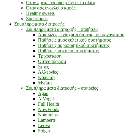
Όταν πρέπει να αποφεύγετε το αλάτι
Όταν σας ενοχλεί ο καφές
Healthy sweets
Superfoods
Συμπληρώματα διατροφής
Συμπληρώματα διατροφής – παθήσεις
Λοιμώξεις, ενίσχυση άμυνας του οργανισμού
Παθήσεις μυοσκελετικού συστήματος
Παθήσεις ουροποιητικού συστήματος
Παθήσεις πεπτικού συστήματος
Τριχόπτωση
Οστεοπόρωση
Στρες
Αλλεργίες
Κόπωση
Μνήμη
Συμπληρώματα διατροφής – εταιρείες
Agan
A.Vogel
Full Health
NowFoods
Nutramins
Lamberts
Leriva
Solgar