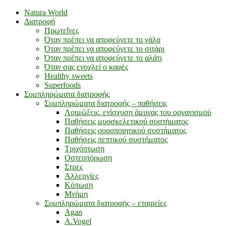
Natura World
Διατροφή
Πρωτεΐνες
Όταν πρέπει να αποφεύγετε το γάλα
Όταν πρέπει να αποφεύγετε το σιτάρι
Όταν πρέπει να αποφεύγετε το αλάτι
Όταν σας ενοχλεί ο καφές
Healthy sweets
Superfoods
Συμπληρώματα διατροφής
Συμπληρώματα διατροφής – παθήσεις
Λοιμώξεις, ενίσχυση άμυνας του οργανισμού
Παθήσεις μυοσκελετικού συστήματος
Παθήσεις ουροποιητικού συστήματος
Παθήσεις πεπτικού συστήματος
Τριχόπτωση
Οστεοπόρωση
Στρες
Αλλεργίες
Κόπωση
Μνήμη
Συμπληρώματα διατροφής – εταιρείες
Agan
A.Vogel