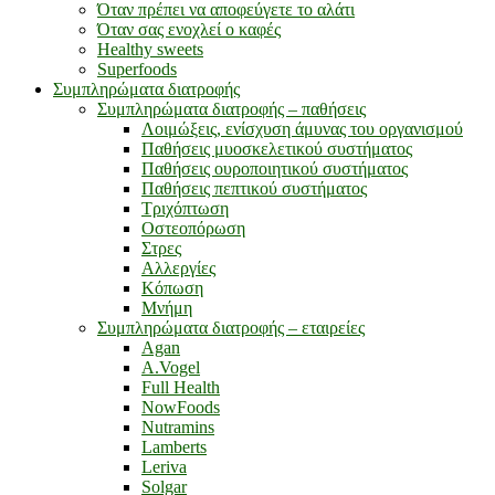
Όταν πρέπει να αποφεύγετε το αλάτι
Όταν σας ενοχλεί ο καφές
Healthy sweets
Superfoods
Συμπληρώματα διατροφής
Συμπληρώματα διατροφής – παθήσεις
Λοιμώξεις, ενίσχυση άμυνας του οργανισμού
Παθήσεις μυοσκελετικού συστήματος
Παθήσεις ουροποιητικού συστήματος
Παθήσεις πεπτικού συστήματος
Τριχόπτωση
Οστεοπόρωση
Στρες
Αλλεργίες
Κόπωση
Μνήμη
Συμπληρώματα διατροφής – εταιρείες
Agan
A.Vogel
Full Health
NowFoods
Nutramins
Lamberts
Leriva
Solgar