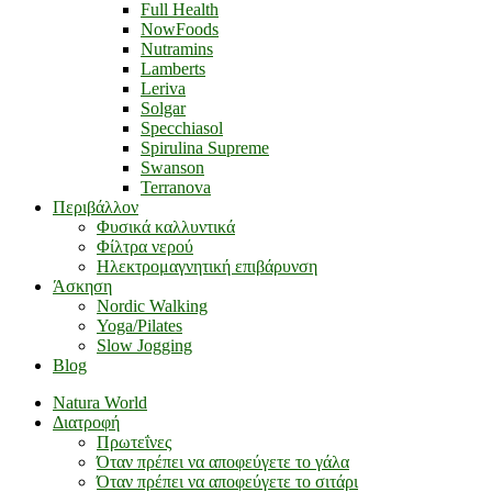
Full Health
NowFoods
Nutramins
Lamberts
Leriva
Solgar
Specchiasol
Spirulina Supreme
Swanson
Terranova
Περιβάλλον
Φυσικά καλλυντικά
Φίλτρα νερού
Ηλεκτρομαγνητική επιβάρυνση
Άσκηση
Nordic Walking
Yoga/Pilates
Slow Jogging
Blog
Natura World
Διατροφή
Πρωτεΐνες
Όταν πρέπει να αποφεύγετε το γάλα
Όταν πρέπει να αποφεύγετε το σιτάρι